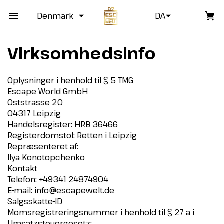
Denmark
DA
Virksomhedsinfo
Oplysninger i henhold til § 5 TMG
Escape World GmbH
Oststrasse 20
04317 Leipzig
Handelsregister: HRB 36466
Registerdomstol: Retten i Leipzig
Repræsenteret af:
Ilya Konotopchenko
Kontakt
Telefon: +49341 24874904
E-mail:
info@escapewelt.de
Salgsskatte-ID
Momsregistreringsnummer i henhold til § 27 a i
Umsatzsteuergesetz: