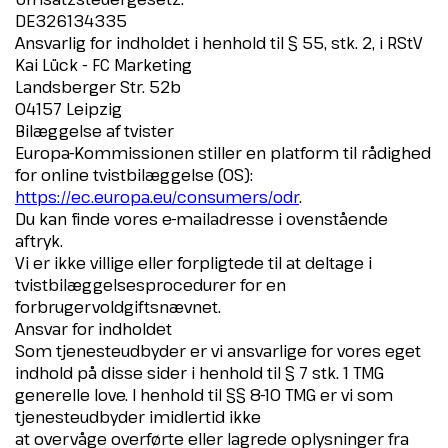
DE326134335
Ansvarlig for indholdet i henhold til § 55, stk. 2, i RStV
Kai Lück - FC Marketing
Landsberger Str. 52b
04157 Leipzig
Bilæggelse af tvister
Europa-Kommissionen stiller en platform til rådighed
for online tvistbilæggelse (OS):
https://ec.europa.eu/consumers/odr
.
Du kan finde vores e-mailadresse i ovenstående
aftryk.
Vi er ikke villige eller forpligtede til at deltage i
tvistbilæggelsesprocedurer for en
forbrugervoldgiftsnævnet.
Ansvar for indholdet
Som tjenesteudbyder er vi ansvarlige for vores eget
indhold på disse sider i henhold til § 7 stk. 1 TMG
generelle love. I henhold til §§ 8-10 TMG er vi som
tjenesteudbyder imidlertid ikke
at overvåge overførte eller lagrede oplysninger fra