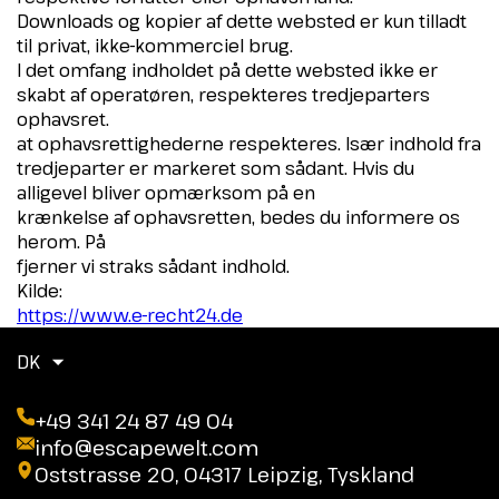
Downloads og kopier af dette websted er kun tilladt
til privat, ikke-kommerciel brug.
I det omfang indholdet på dette websted ikke er
skabt af operatøren, respekteres tredjeparters
ophavsret.
at ophavsrettighederne respekteres. Især indhold fra
tredjeparter er markeret som sådant. Hvis du
alligevel bliver opmærksom på en
krænkelse af ophavsretten, bedes du informere os
herom. På
fjerner vi straks sådant indhold.
Kilde:
https://www.e-recht24.de
DK
+49 341 24 87 49 04
info@escapewelt.com
Oststrasse 20, 04317 Leipzig, Tyskland