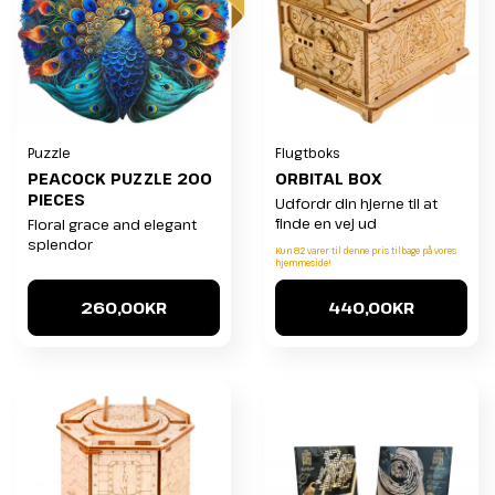
Puzzle
Flugtboks
PEACOCK PUZZLE 200
ORBITAL BOX
PIECES
Udfordr din hjerne til at
finde en vej ud
Floral grace and elegant
splendor
Kun 82 varer til denne pris tilbage på vores
hjemmeside!
260,00KR
440,00KR