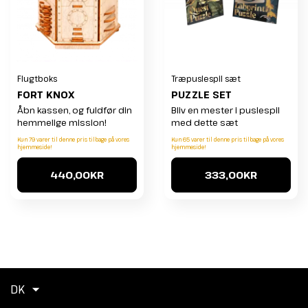
Flugtboks
Træpuslespil sæt
FORT KNOX
PUZZLE SET
Åbn kassen, og fuldfør din
Bliv en mester i puslespil
hemmelige mission!
med dette sæt
Kun 79 varer til denne pris tilbage på vores
Kun 65 varer til denne pris tilbage på vores
hjemmeside!
hjemmeside!
440,00KR
333,00KR
DK