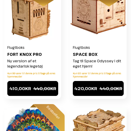
Flugtboks
Flugtboks
FORT KNOX PRO
SPACE BOX
Ny version af et
Tag til Space Odyssey i dit
legendarisk legetøj
eget hjem!
Kun 99 varer til denne pris tilbage på vores
Kun 93 varer til denne pris tilbage på vores
hjemmeside!
hjemmeside!
410,00KR
440,00KR
420,00KR
440,00KR
Bestseller