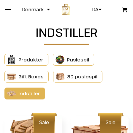
Denmark
DA
INDSTILLER
Produkter
Puslespil
Gift Boxes
3D puslespil
Indstiller
Sale
Sale