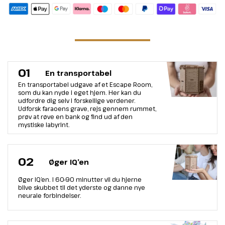
01
En transportabel
En transportabel udgave af et Escape Room,
som du kan nyde i eget hjem. Her kan du
udfordre dig selv i forskellige verdener.
Udforsk faraoens grave, rejs gennem rummet,
prøv at røve en bank og find ud af den
mystiske labyrint.
02
Øger IQ’en
Øger IQ’en. I 60-90 minutter vil du hjerne
blive skubbet til det yderste og danne nye
neurale forbindelser.