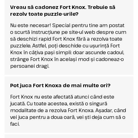
Vreau să cadonez Fort Knox. Trebuie să
rezolv toate puzzle-urile?
Nu este necesar! Special pentru tine am postat
o scurtă instrucțiune pe site-ul web despre cum
să deschizi rapid Fort Knox fără a rezolva toate
puzzlele. Astfel, poți deschide cu ușurință Fort
Knox în câțiva pași simpli: doar ascunde cadoul,
strânge Fort Knox în același mod și cadoneaz-o
persoanei dragi.
Pot juca Fort Knoxa de mai multe ori?
Fort Knox nu este afectată atunci când este
jucată. Cu toate acestea, există o singură
modalitate de a rezolva Fort Knoxa. Așadar, când
vei juca pentru a doua oară, vei ști deja cum să o
faci.