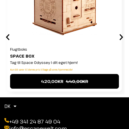
Flugtboks
SPACE BOX
Tag til Space Odyssey i dit eget hjem!
Kun 93 varer til denne pris tilbage på vores hjemmeside!
420,00KR
440,00KR
DK
+49 341 24 87 49 04
info@escapewelt.com