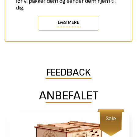
før vi pakker dem og sender dem hjem til
dig.
LÆS MERE
FEEDBACK
ANBEFALET
Sale