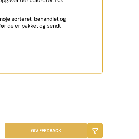
 opgaver der udfordrer. Løs
r nøje sorteret, behandlet og
 før de er pakket og sendt
GIV FEEDBACK