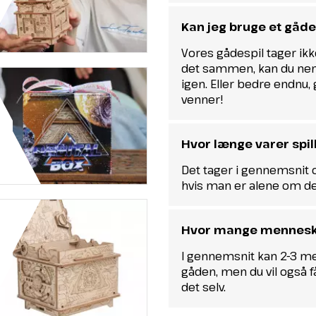
Kan jeg bruge et gåd
Vores gådespil tager ikke
det sammen, kan du nem
igen. Eller bedre endnu, 
venner!
Hvor længe varer spil
Det tager i gennemsnit 
hvis man er alene om de
Hvor mange menneske
I gennemsnit kan 2-3 
gåden, men du vil også få
det selv.