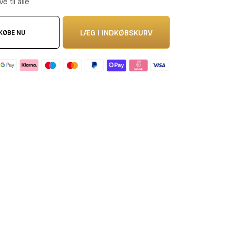
 til alle
LÆG I INDKØBSKURV
KØBE NU