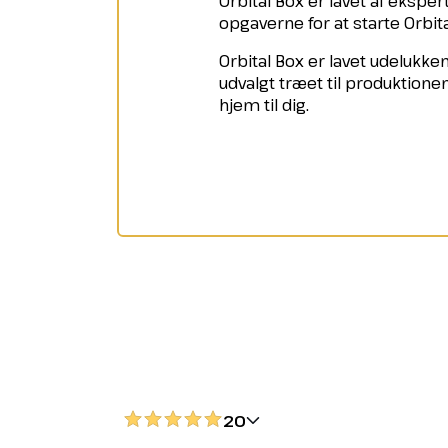
Orbital Box er lavet af ekspe
opgaverne for at starte Orbi
Orbital Box er lavet udelukken
udvalgt træet til produktione
hjem til dig.
20