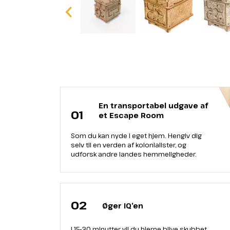
En transportabel udgave af
01
et Escape Room
Som du kan nyde i eget hjem. Hengiv dig
selv til en verden af kolonialister, og
udforsk andre landes hemmeligheder.
02
Øger IQ’en
I 15-30 minutter vil du hjerne blive skubbet