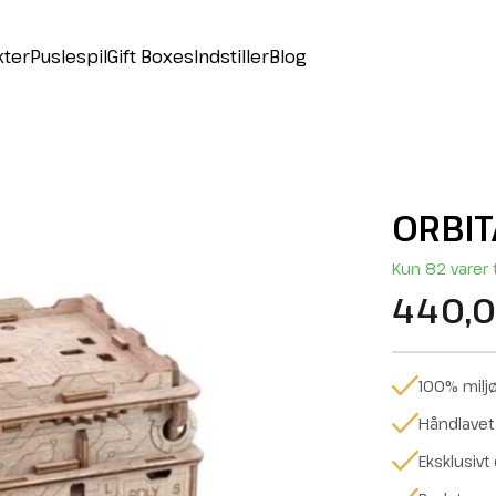
kter
Puslespil
Gift Boxes
Indstiller
Blog
ORBIT
Kun 82 varer 
440,0
100% miljø
Håndlavet
Eksklusivt