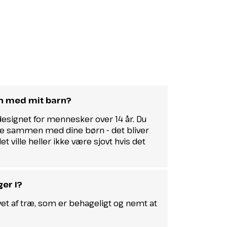
n med mit barn?
designet for mennesker over 14 år. Du
lle sammen med dine børn - det bliver
t ville heller ikke være sjovt hvis det
ger I?
avet af træ, som er behageligt og nemt at