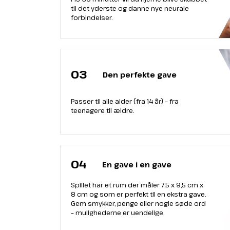
til det yderste og danne nye neurale
forbindelser.
03
Den perfekte gave
Passer til alle alder (fra 14 år) – fra
teenagere til ældre.
04
En gave i en gave
Spillet har et rum der måler 7,5 x 9,5 cm x
8 cm og som er perfekt til en ekstra gave.
Gem smykker, penge eller nogle søde ord
– mulighederne er uendelige.