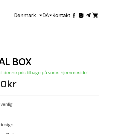
Denmark
DA
Kontakt
AL BOX
til denne pris tilbage på vores hjemmeside!
0kr
venlig
 design