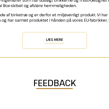
rt-ingeniører som har udvalgt brikkerne og multi-designet
tal Box-skibet og afsløre hemmeligheden.
de af birketræ og er derfor et miljøvenligt produkt. Vi ha
n og har samlet produktet i hånden på vores EU-fabrikker,
LÆS MERE
FEEDBACK