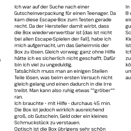
Ich war auf der Suche nach einer
In
Gutscheinverpackung für einen Teenager. Da
8 
kam diese Escape-Box zum Testen gerade
ei
recht. Da der Hersteller damit wirbt, dass
gu
die Box wiederverwertbar ist (das ist nicht
Sc
bei allen Escape-Spielen der Fall), habe ich
Kl
mich aufgemacht, um das Geheimnis der
is
Box zu lösen. Gleich vorweg: ganz ohne Hilfe
Ic
hätte ich es sicherlich nicht geschafft. Dafür
zu
s
bin ich viel zu ungeduldig.
kö
Tatsächlich muss man an einigen Stellen
um
Teile lösen, was beim ersten Versuch nicht
au
gleich gelang und einen dadurch in die Irre
treibt. Man kann also ruhig etwas ""gröber""
ran.
Ich brauchte - mit Hilfe - durchaus 45 min.
Die Box ist jedoch wirklich ausreichend
groß, ob Gutschein, Geld oder ein kleines
Schmuckstück zu verstauen.
Optisch ist die Box übrigens sehr schön