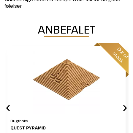
følelser
ANBEFALET
O
u
o
f
t
o
c
t
s
k
Flugtboks
QUEST PYRAMID