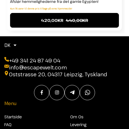
Afslør hemmelighederne fra det gamle Egypten!
Kun 76 varer til denne pris tilbage på vores hjemmeside!
420,00KR
440,00KR
DK
+49 341 24 87 49 04
info@escapewelt.com
Oststrasse 20, 04317 Leipzig, Tyskland
Menu
Startside
Om Os
FAQ
Levering