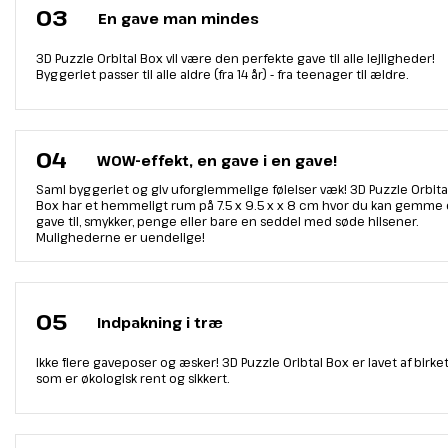
03
En gave man mindes
3D Puzzle Orbital Box vil være den perfekte gave til alle lejligheder!
Byggeriet passer til alle aldre (fra 14 år) - fra teenager til ældre.
04
WOW-effekt, en gave i en gave!
Saml byggeriet og giv uforglemmelige følelser væk! 3D Puzzle Orbita
Box har et hemmeligt rum på 7.5 x 9.5 x x 8 cm hvor du kan gemme
gave til, smykker, penge eller bare en seddel med søde hilsener.
Mulighederne er uendelige!
05
Indpakning i træ
Ikke flere gaveposer og æsker! 3D Puzzle Oribtal Box er lavet af birk
som er økologisk rent og sikkert.