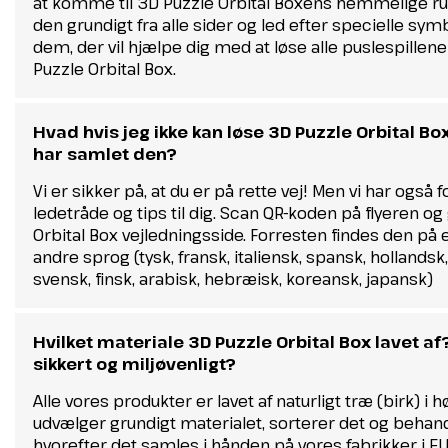
at komme til 3D Puzzle Orbital Boxens hemmelige 
den grundigt fra alle sider og led efter specielle symb
dem, der vil hjælpe dig med at løse alle puslespillene
Puzzle Orbital Box.
Hvad hvis jeg ikke kan løse 3D Puzzle Orbital Bo
har samlet den?
Vi er sikker på, at du er på rette vej! Men vi har også 
ledetråde og tips til dig. Scan QR-koden på flyeren og 
Orbital Box vejledningsside. Forresten findes den på
andre sprog (tysk, fransk, italiensk, spansk, hollandsk
svensk, finsk, arabisk, hebræisk, koreansk, japansk)
Hvilket materiale 3D Puzzle Orbital Box lavet af
sikkert og miljøvenligt?
Alle vores produkter er lavet af naturligt træ (birk) i hø
udvælger grundigt materialet, sorterer det og behand
hvorefter det samles i hånden på vores fabrikker i EU