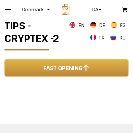
Denmark
DA
TIPS -
EN
DE
ES
CRYPTEX -2
FR
RU
FAST OPENING