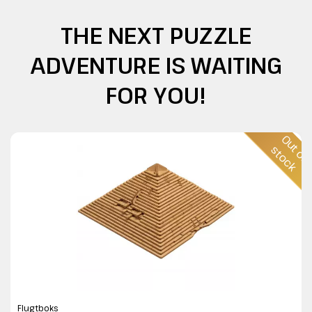
THE NEXT PUZZLE
ADVENTURE IS WAITING
FOR YOU!
O
u
o
f
t
o
c
t
s
k
Flugtboks