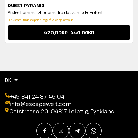
QUEST PYRAMID
Afslør hemmelighederne fra det gamle Egypten!
Kun 76 varer til denne pris tilbage på vores hjemmeside!
420,00KR
440,00KR
DK
+49 341 24 87 49 04
info@escapewelt.com
Oststrasse 20, 04317 Leipzig, Tyskland