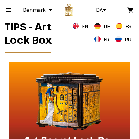
Denmark
DA
TIPS - Art
EN
DE
ES
Lock Box
FR
RU