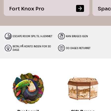
Fort Knox Pro
Space B
ESCAPE ROOM SPIL TIL HJEMMET
KAN BRUGES IGEN
BETAL PÅ KONTO INDEN FOR 30
30 DAGES RETURRET
DAGE