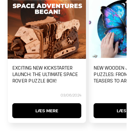
EXCITING NEW KICKSTARTER
NEW WOODEN JI
LAUNCH: THE ULTIMATE SPACE
PUZZLES: FROM 
ROVER PUZZLE BOX!
TEASERS TO ARTI
03/06/2024
LÆS MERE
LÆS M