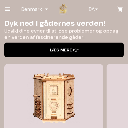
Denmark
DA
Dyk ned i gådernes verden!
Udvikl dine evner til at løse problemer og opdag
en verden af fascinerende gåder!
LÆS MERE 👉